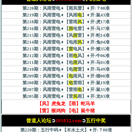
第220期：风雨雷电➧【雨风雷】➧开:？00准
第219期：风雨雷电➧【风雨
电
】➧开:鼠43准
第218期：风雨雷电➧【雷雨
风
】➧开:虎17准
第216期：风雨雷电➧【
雨
电雷】➧开:马37准
第215期：风雨雷电➧【风
雨
雷】➧开:蛇14准
第214期：风雨雷电➧【电雨
风
】➧开:兔04准
第213期：风雨雷电➧【
雷
电风】➧开:猴35准
第212期：风雨雷电➧【雨
电
风】➧开:牛06准
第211期：风雨雷电➧【电
雨
风】➧开:马01准
第210期：风雨雷电➧【电
雨
雷】➧开:马49准
第209期：风雨雷电➧【
电
雨风】➧开:猪08准
第208期：风雨雷电➧【
电
雷雨】➧开:鼠19准
第207期：风雨雷电➧【雷雨
电
】➧开:鼠31准
第205期：风雨雷电➧【雷
风
雨】➧开:龙03准
【风】虎兔龙 【雨】蛇马羊
【雷】猴鸡狗 【电】鼠牛猪
曾道人论坛
➲
201832.com
➲
五行中奖
第220期：五行中码➧【木水土火】➧开:？00准