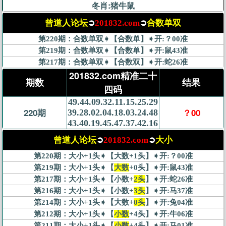
冬肖:猪牛鼠
曾道人论坛
➲
201832.com
➲
合数单双
第220期：合数单双➧【合数单】➧开:？00准
第219期：合数单双➧【合数单】➧开:鼠43准
第217期：合数单双➧【合数双】➧开:蛇26准
201832.com精准二十
期数
结果
四码
49.44.09.32.11.15.25.29
220期
？00
39.28.02.04.18.03.24.48
43.40.19.45.47.37.42.16
曾道人论坛
➲
201832.com
➲
大小
第220期：大小+1头➧【大数+1头】➧开:？00准
第219期：大小+1头➧【
大数
+0头】➧开:鼠43准
第217期：大小+1头➧【小数+
2头
】➧开:蛇26准
第216期：大小+1头➧【小数+
3头
】➧开:马37准
第214期：大小+1头➧【大数+
0头
】➧开:兔04准
第212期：大小+1头➧【
小数
+4头】➧开:牛06准
第211期：大小+1头➧【
小数
+4头】➧开:马01准