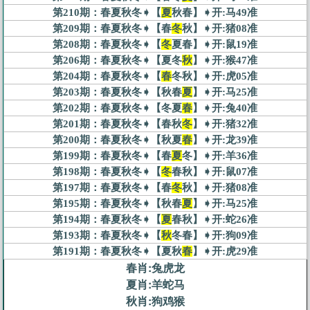
第210期：春夏秋冬➧【
夏
秋春】➧开:马49准
第209期：春夏秋冬➧【春
冬
秋】➧开:猪08准
第208期：春夏秋冬➧【
冬
夏春】➧开:鼠19准
第206期：春夏秋冬➧【夏冬
秋
】➧开:猴47准
第204期：春夏秋冬➧【
春
冬秋】➧开:虎05准
第203期：春夏秋冬➧【秋春
夏
】➧开:马25准
第202期：春夏秋冬➧【冬夏
春
】➧开:兔40准
第201期：春夏秋冬➧【春秋
冬
】➧开:猪32准
第200期：春夏秋冬➧【秋夏
春
】➧开:龙39准
第199期：春夏秋冬➧【春
夏
冬】➧开:羊36准
第198期：春夏秋冬➧【
冬
春秋】➧开:鼠07准
第197期：春夏秋冬➧【春
冬
秋】➧开:猪08准
第195期：春夏秋冬➧【秋春
夏
】➧开:马25准
第194期：春夏秋冬➧【
夏
春秋】➧开:蛇26准
第193期：春夏秋冬➧【
秋
冬春】➧开:狗09准
第191期：春夏秋冬➧【夏秋
春
】➧开:虎29准
春肖:兔虎龙
夏肖:羊蛇马
秋肖:狗鸡猴