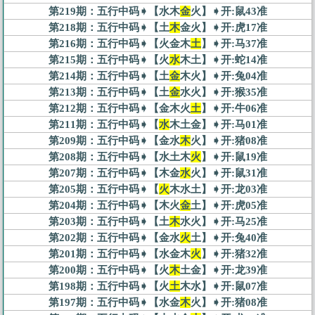
第219期：五行中码➧【水木
金
火】➧开:鼠43准
第218期：五行中码➧【土
木
金火】➧开:虎17准
第216期：五行中码➧【火金木
土
】➧开:马37准
第215期：五行中码➧【火
水
木土】➧开:蛇14准
第214期：五行中码➧【土
金
木火】➧开:兔04准
第213期：五行中码➧【土
金
水火】➧开:猴35准
第212期：五行中码➧【金木火
土
】➧开:牛06准
第211期：五行中码➧【
水
木土金】➧开:马01准
第209期：五行中码➧【金水
木
火】➧开:猪08准
第208期：五行中码➧【水土木
火
】➧开:鼠19准
第207期：五行中码➧【木金
水
火】➧开:鼠31准
第205期：五行中码➧【
火
木水土】➧开:龙03准
第204期：五行中码➧【木火
金
土】➧开:虎05准
第203期：五行中码➧【土
木
水火】➧开:马25准
第202期：五行中码➧【金水
火
土】➧开:兔40准
第201期：五行中码➧【水金木
火
】➧开:猪32准
第200期：五行中码➧【火
木
土金】➧开:龙39准
第198期：五行中码➧【火
土
木水】➧开:鼠07准
第197期：五行中码➧【水金
木
火】➧开:猪08准