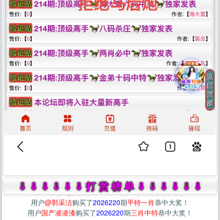
用户
新鲜空气
购买了
2026220
期
四肖天天中
恭中大奖！
用户
放假呀
购买了
2026220
期
五肖中特
恭中大奖！
用户
新鲜空气
购买了
2026220
期
精准12码
恭中大奖！
用户
6542
购买了
2026220
期
六肖中特
恭中大奖！
用户
不唱歌
购买了
2026220
期
三肖中特
恭中大奖！
用户
koreyoshi.
购买了
2026220
期
四肖天天中
恭中大奖！
用户
成就梦想
购买了
2026220
期
五肖中特
恭中大奖！
用户
@郭采洁
购买了
2026220
期
平特一肖
恭中大奖！
用户
国产凌凌漆
购买了
2026220
期
三肖中特
恭中大奖！
用户
开光
购买了
2026220
期
鬼谷子⑨码
恭中大奖！
用户
平安
购买了
2026220
期
精选四肖
恭中大奖！
⇓ ⇓ ⇓ ⇓ ⇓ ⇓ 打 赏 榜 单 ⇓ ⇓ ⇓ ⇓ ⇓ ⇓
用户
穿山甲
购买了
2026220
期
无敌复试③中③
恭中大奖！
用户
复词
购买了
2026220
期
五肖中特
恭中大奖！
用户
362592
购买了
2026220
期
平特一肖
恭中大奖！