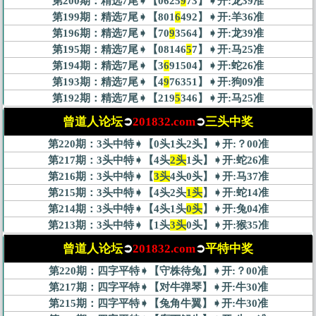
用户
顺其自然
购买了
2026220
期
天下十八码
恭中大奖！
第200期：精选7尾➧【0625
9
73】➧开:龙39准
用户
弧度
购买了
2026220
期
五肖中特
恭中大奖！
第199期：精选7尾➧【801
6
492】➧开:羊36准
用户
362592
购买了
2026220
期
公式十二码
恭中大奖！
第196期：精选7尾➧【70
9
3564】➧开:龙39准
用户
话不多说
购买了
2026220
期
无敌15码
恭中大奖！
第195期：精选7尾➧【08146
5
7】➧开:马25准
用户
往后余生
购买了
2026220
期
逢赌必胜9码
恭中大奖！
第194期：精选7尾➧【3
6
91504】➧开:蛇26准
用户
哥哥姐姐
购买了
2026220
期
力士平特
恭中大奖！
第193期：精选7尾➧【4
9
76351】➧开:狗09准
用户
长豆角干
购买了
2026220
期
三肖中特
恭中大奖！
第192期：精选7尾➧【219
5
346】➧开:马25准
用户
新鲜空气
购买了
2026220
期
鸿运当头3肖
恭中大奖！
用户
官方旗舰店
购买了
2026220
期
好运13码中特
恭中大奖！
曾道人论坛
➲
201832.com
➲
三头中奖
用户
哥哥姐姐
购买了
2026220
期
精准平特
恭中大奖！
第220期：3头中特➧【0头1头2头】➧开:？00准
用户
3百60天
购买了
2026220
期
稳妥妥3肖
恭中大奖！
第217期：3头中特➧【4头
2头
1头】➧开:蛇26准
用户
处处留情
购买了
2026220
期
四肖八码
恭中大奖！
第216期：3头中特➧【
3头
4头0头】➧开:马37准
用户
哥哥姐姐
购买了
2026220
期
内部一码
恭中大奖！
用户
顺其自然
购买了
2026220
期
白云边六肖
恭中大奖！
第215期：3头中特➧【4头2头
1头
】➧开:蛇14准
用户
18876985231
购买了
2026220
期
③肖六码
恭中大奖！
第214期：3头中特➧【4头1头
0头
】➧开:兔04准
用户
一切皆有可能
购买了
2026220
期
五肖中特
恭中大奖！
第213期：3头中特➧【1头
3头
0头】➧开:猴35准
用户
好好沟通
购买了
2026220
期
平特一肖
恭中大奖！
曾道人论坛
➲
201832.com
➲
平特中奖
用户
告诉你
购买了
2026220
期
无敌十码
恭中大奖！
用户
地胆头
购买了
2026220
期
顶级五肖
恭中大奖！
第220期：四字平特➧【守株待兔】➧开:？00准
用户
av.cc
购买了
2026220
期
无敌15码
恭中大奖！
第217期：四字平特➧【对牛弹琴】➧开:牛30准
用户
王娴
购买了
2026220
期
十二码中特
恭中大奖！
第215期：四字平特➧【兔角牛翼】➧开:牛30准
用户
顺其自然
购买了
2026220
期
力士平特
恭中大奖！