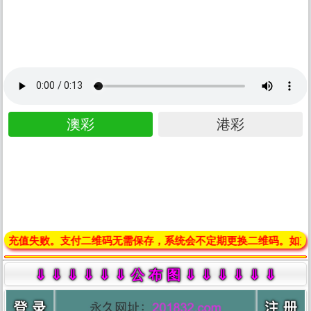
澳彩
港彩
不定期更换二维码。如充值不到账，请在个人中心添加客服。
⇓ ⇓ ⇓ ⇓ ⇓ ⇓ 公 布 图 ⇓ ⇓ ⇓ ⇓ ⇓ ⇓