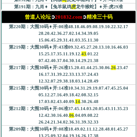
用户
成就感
购买了
2026220
期
单双王
恭中大奖！
第191期：九肖➧【兔羊鼠鸡
虎
龙牛猴蛇】➧开:虎29准
用户
摸摸鱼
购买了
2026220
期
无敌复试③中③
恭中大奖！
曾道人论坛
➲
201832.com
➲
精准三十码
用户
宝贝
购买了
2026220
期
三肖中特
恭中大奖！
用户
发家致富
购买了
2026220
期
巅峰⑨码
恭中大奖！
第220期：大围30码➧开:00准48.18.46.09.08.19.10.22.32.17
用户
棒棒哒
购买了
2026220
期
鸿运当头3肖
恭中大奖！
28.20.42.36.27.02.14.34.39.05
用户
哥哥姐姐
购买了
2026220
期
好运13码中特
恭中大奖！
15.06.45.29.31.41.03.35.11.30
用户
koreyoshi.
购买了
2026220
期
黄兵四肖中特
恭中大奖！
第219期：大围30码➧开:43准09.32.45.27.20.13.10.16.46.03
用户
贵在哪里
购买了
2026220
期
精准平特
恭中大奖！
15.25.17.35.11.19.12.
43
.01.22
用户
362592
购买了
2026220
期
四肖八码
恭中大奖！
07.42.40.37.04.30.14.29.21.38
用户
边角料
购买了
2026220
期
内部一码
恭中大奖！
第217期：大围30码➧开:26准15.20.41.44.25.30.06.
26
.23.47
用户
葛根粉
购买了
2026220
期
光棍11码
恭中大奖！
16.17.31.39.22.33.13.37.24.43
用户
@郭采洁
购买了
2026220
期
天下十八码
恭中大奖！
用户
过客
购买了
2026220
期
公式十二码
恭中大奖！
12.32.07.29.38.18.03.14.28.49
用户
(●—●)123
购买了
2026220
期
④肖8码
恭中大奖！
第215期：大围30码➧开:14准10.34.31.29.19.07.47.45.25.04
用户
koreyoshi.
购买了
2026220
期
顶级五肖
恭中大奖！
05.12.27.16.49.18.42.08.32.15
用户
koreyoshi.
购买了
2026220
期
好运13码中特
恭中大奖！
17.03.02.43.40.09.
14
.30.26.48
用户
法国大宝
购买了
2026220
期
老表四肖
恭中大奖！
第212期：大围30码➧开:06准37.45.14.03.20.05.43.11.35.23
用户
国产凌凌漆
购买了
2026220
期
雨后彩虹六肖
恭中大奖！
12.42.30.16.40.
06
.04.09.08.22
用户
安安心心
购买了
2026220
期
天下十八码
恭中大奖！
26.24.21.34.02.36.31.39.32.33
用户
往后余生
购买了
2026220
期
五肖中特
恭中大奖！
第209期：大围30码➧开:08准18.49.02.11.12.28.48.01.45.27
用户
复兴号
购买了
2026220
期
无敌十码
恭中大奖！
13.25.09.32.04.19.16.26.17.38