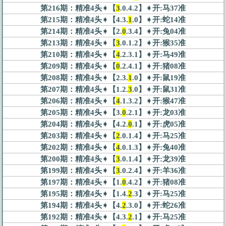
第216期：精准4头➧【
3
.0.4.2】➧开:马37准
第215期：精准4头➧【4.3.
1
.0】➧开:蛇14准
第214期：精准4头➧【2.
0
.3.4】➧开:兔04准
第213期：精准4头➧【
3
.0.1.2】➧开:猴35准
第210期：精准4头➧【
4
.2.3.1】➧开:马49准
第209期：精准4头➧【
0
.2.4.1】➧开:猪08准
第208期：精准4头➧【2.3.
1
.0】➧开:鼠19准
第207期：精准4头➧【1.2.
3
.0】➧开:鼠31准
第206期：精准4头➧【
4
.1.3.2】➧开:猴47准
第205期：精准4头➧【3.
0
.2.1】➧开:龙03准
第204期：精准4头➧【4.2.
0
.1】➧开:虎05准
第203期：精准4头➧【
2
.0.1.4】➧开:马25准
第202期：精准4头➧【
4
.0.1.3】➧开:兔40准
第200期：精准4头➧【
3
.0.1.4】➧开:龙39准
第199期：精准4头➧【
3
.0.2.4】➧开:羊36准
第197期：精准4头➧【1.
0
.4.2】➧开:猪08准
第195期：精准4头➧【1.4.
2
.3】➧开:马25准
第194期：精准4头➧【4.
2
.3.0】➧开:蛇26准
第192期：精准4头➧【4.3.
2
.1】➧开:马25准