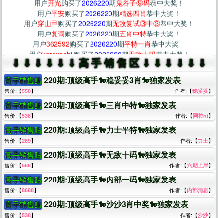
用户
koreyoshi.
购买了
2026220
期
无敌十码
恭中大奖！
用户
新鲜空气
购买了
2026220
期
风云12码
恭中大奖！
用户
把酒当歌
购买了
2026220
期
精选四肖
恭中大奖！
用户
平安
购买了
2026220
期
精准12码
恭中大奖！
用户
福利彩票
购买了
2026220
期
三肖中特
恭中大奖！
用户
地胆头
购买了
2026220
期
鬼谷子⑨码
恭中大奖！
⇓ ⇓ ⇓ ⇓ ⇓ ⇓ 高 手 销 售 区 ⇓ ⇓ ⇓ ⇓ ⇓ ⇓
用户
喜洋洋
购买了
2026220
期
无敌十码
恭中大奖！
用户
喜洋洋
购买了
2026220
期
精选14码
恭中大奖！
220期:顶级高手🐎稳妥妥3肖🐎独家发表
高手销售贴
用户
许光汉
购买了
2026220
期
六肖中特
恭中大奖！
售价:【
】
作者:【
】
558
稳妥妥
用户
小小年纪
购买了
2026220
期
鬼谷子⑨码
恭中大奖！
220期:顶级高手🐎三肖中特🐎独家发表
高手销售贴
用户
桃谷六仙
购买了
2026220
期
公式十二码
恭中大奖！
用户
新鲜空气
购买了
2026220
期
风云12码
恭中大奖！
售价:【
】
作者:【
】
538
阿拉ni
用户
恢复正常
购买了
2026220
期
精选四肖
恭中大奖！
220期:顶级高手🐎力士平特🐎独家发表
高手销售贴
用户
把酒当歌
购买了
2026220
期
精选14码
恭中大奖！
售价:【
】
作者:【
】
289
力士
用户
保险公司
购买了
2026220
期
平特一肖
恭中大奖！
220期:顶级高手🐎无敌十码🐎独家发表
高手销售贴
用户
平平淡淡
购买了
2026220
期
公式十二码
恭中大奖！
售价:【
】
作者:【
】
688
六期上岸
用户
恢复正常
购买了
2026220
期
无敌十码
恭中大奖！
用户
gjjfhkj
购买了
2026220
期
公式③尾
恭中大奖！
220期:顶级高手🐎内部一码🐎独家发表
高手销售贴
用户
新鲜空气
购买了
2026220
期
精选四肖
恭中大奖！
售价:【
】
作者:【
】
8688
内部消息
用户
福利彩票
购买了
2026220
期
重生15码
恭中大奖！
220期:顶级高手🐎沙沙3肖中奖🐎独家发表
高手销售贴
用户
鬼父全集
购买了
2026220
期
推荐精准6码
恭中大奖！
售价:【
】
作者:【
】
538
沙沙