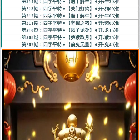
第214期：四字平特➧【庖丁解牛】➧开:牛30准
用户
天天向上
购买了
2026220
期
推荐精准6码
恭中大奖！
第213期：四字平特➧【关门打狗】➧开:狗09准
用户
过客
购买了
2026220
期
三肖中特
恭中大奖！
第212期：四字平特➧【庖丁解牛】➧开:牛06准
用户
15876986323
购买了
2026220
期
鸿运当头3肖
恭中大奖！
第211期：四字平特➧【寄豭之猪】➧开:猪08准
用户
123ABC
购买了
2026220
期
黄兵四肖中特
恭中大奖！
用户
发挥作用
购买了
2026220
期
三肖六码
恭中大奖！
第210期：四字平特➧【凤子龙孙】➧开:龙15准
用户
葛根粉
购买了
2026220
期
精准平特
恭中大奖！
第208期：四字平特➧【猿猴取月】➧开:猴35准
用户
平平淡淡
购买了
2026220
期
四肖八码
恭中大奖！
第207期：四字平特➧【前兔无量】➧开:兔40准
用户
法国大宝
购买了
2026220
期
内部一码
恭中大奖！
用户
把酒当歌
购买了
2026220
期
光棍11码
恭中大奖！
用户
发挥作用
购买了
2026220
期
红尘四肖
恭中大奖！
用户
宝贝
购买了
2026220
期
③肖六码
恭中大奖！
用户
鬼父全集
购买了
2026220
期
六肖中特
恭中大奖！
用户
凤凰传奇
购买了
2026220
期
公式③尾
恭中大奖！
用户
吃倒还好
购买了
2026220
期
精准13码
恭中大奖！
用户
王娴
购买了
2026220
期
逢赌必胜9码
恭中大奖！
用户
王娴
购买了
2026220
期
重生15码
恭中大奖！
用户
恢复正常
购买了
2026220
期
力士平特
恭中大奖！
用户
顺其自然
购买了
2026220
期
巅峰⑨码
恭中大奖！
用户
安安心心
购买了
2026220
期
好运13码中特
恭中大奖！
用户
顺便看看
购买了
2026220
期
老表四肖
恭中大奖！
用户
桃谷六仙
购买了
2026220
期
稳妥妥3肖
恭中大奖！