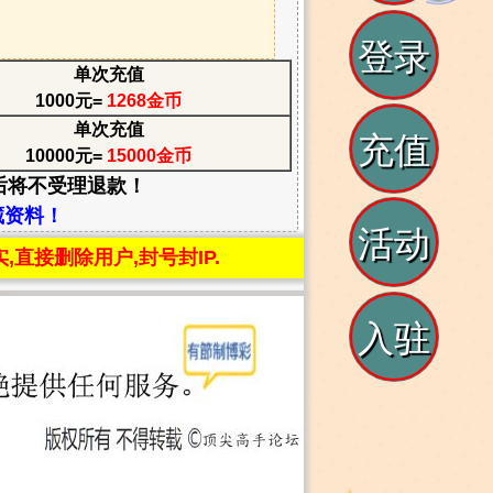
登录
单次充值
1000元=
1268金币
单次充值
充值
10000元=
15000金币
后将不受理退款！
藏资料！
活动
直接删除用户,封号封IP.
入驻