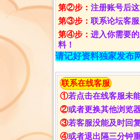
第②步：
注册账号后这
第③步：
联系论坛客服
第④步：
进入你需要的
料！
请记好资料独家发布
联系在线客服
①
若点击在线客服未
②
或者更换其他浏览
③
若客服没能及时回
④
或者退出隔三分钟