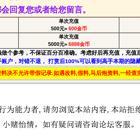
都会回复您或者给您留言。
单次充值
500元=
600金币
单次充值
5000元=
6888金币
钱做个参考，不保证百分百准确。考虑好后再充值，充值
账户，对错不退， 打赏后100%可以看到高手本期的隐
料决不允许带假记录.如遇改料,假料,马后炮资料,一经查实,