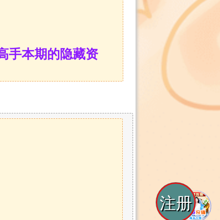
高手本期的隐藏资
注册