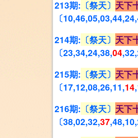
213期:
〔祭天〕
天下
〔10,46,05,03,44,24
214期:
〔祭天〕
天下
〔23,34,24,38,
04
,32
215期:
〔祭天〕
天下
〔17,12,08,26,11,
14
216期:
〔祭天〕
天下
〔38,02,32,
37
,48,1