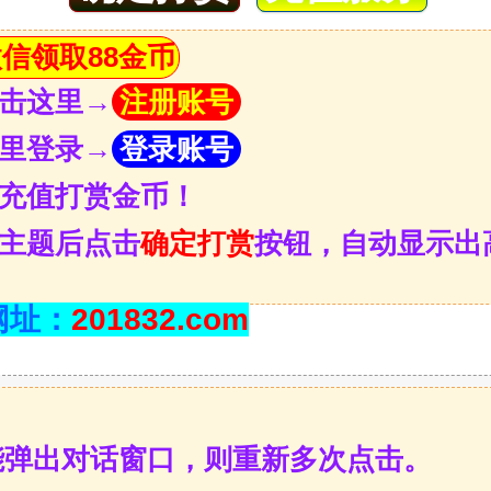
信领取88金币
击这里→
注册账号
里登录→
登录账号
充值打赏金币！
主题后点击
确定打赏
按钮，自动显示出
网址：
201832.com
能弹出对话窗口，则重新多次点击。