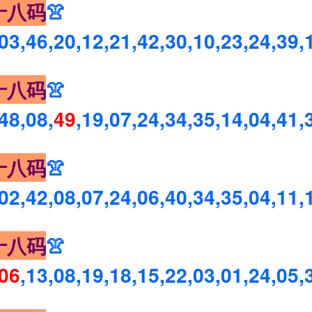
十八码
👚
8,03,46,20,12,21,42,30,10,23,
十八码
👚
48,08,
49
,19,07,24,34,35,14,0
十八码
👚
9,02,42,08,07,24,06,40,34,35,
十八码
👚
06
,13,08,19,18,15,22,03,01,2