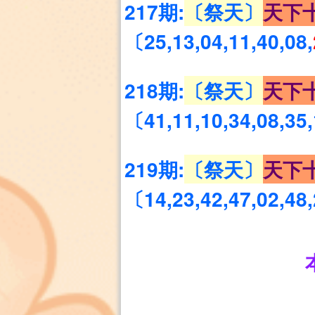
217期:
〔祭天〕
天下
〔25,13,04,11,40,08,
218期:
〔祭天〕
天下
〔41,11,10,34,08,35,
219期:
〔祭天〕
天下
〔14,23,42,47,02,48