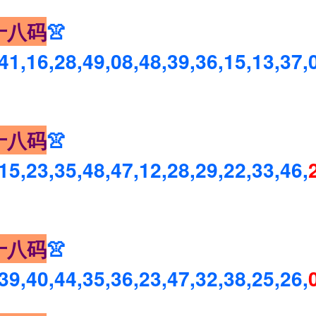
十八码
👚
3,41,16,28,49,08,48,39,36,15,1
十八码
👚
15,23,35,48,47,12,28,29,22,33,46,
十八码
👚
39,40,44,35,36,23,47,32,38,25,26,