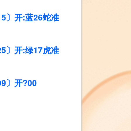
2,30,15〕开:蓝26蛇准
,38,25〕开:绿17虎准
,18,09〕开?00
。