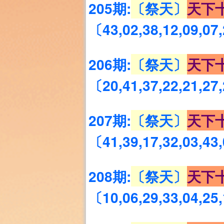
205期:
〔祭天〕
天下
〔43,02,38,12,09,07,
206期:
〔祭天〕
天下
〔20,41,37,22,21,27,
207期:
〔祭天〕
天下
〔41,39,17,32,03,43,
208期:
〔祭天〕
天下
〔10,06,29,33,04,25