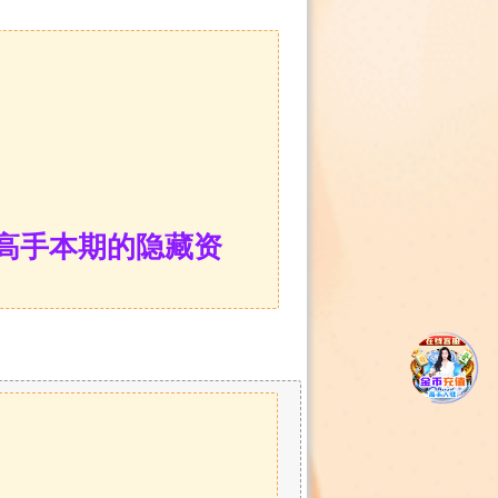
高手本期的隐藏资