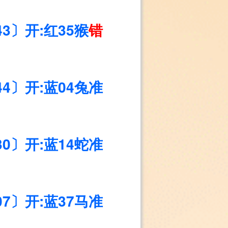
15,43〕开:红35猴
错
7,26,44〕开:蓝04兔准
7,45,30〕开:蓝14蛇准
9,24,07〕开:蓝37马准