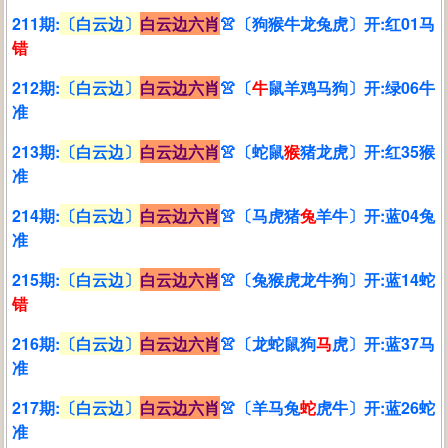
211期:
〔白云边〕
白云边六肖
👚〔狗猴牛龙兔虎〕开:红01马
错
212期:
〔白云边〕
白云边六肖
👚〔
牛
鼠羊鸡马狗〕开:绿06牛
准
213期:
〔白云边〕
白云边六肖
👚〔蛇鼠
猴
猪龙虎〕开:红35猴
准
214期:
〔白云边〕
白云边六肖
👚〔马虎猪
兔
羊牛〕开:蓝04兔
准
215期:
〔白云边〕
白云边六肖
👚〔兔猴虎龙牛狗〕开:蓝14蛇
错
216期:
〔白云边〕
白云边六肖
👚〔龙蛇鼠狗
马
虎〕开:蓝37马
准
217期:
〔白云边〕
白云边六肖
👚〔羊马兔
蛇
虎牛〕开:蓝26蛇
准