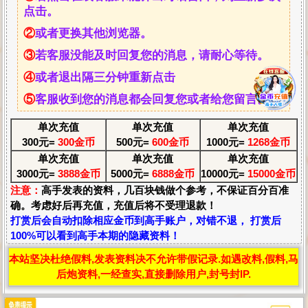
点击。
②
或者更换其他浏览器。
③
若客服没能及时回复您的消息，请耐心等待。
④
或者退出隔三分钟重新点击
⑤
客服收到您的消息都会回复您或者给您留言。
单次充值
单次充值
单次充值
300元=
300金币
500元=
600金币
1000元=
1268金币
单次充值
单次充值
单次充值
3000元=
3888金币
5000元=
6888金币
10000元=
15000金币
注意：
高手发表的资料，几百块钱做个参考，不保证百分百准
确。考虑好后再充值，充值后将不受理退款！
打赏后会自动扣除相应金币到高手账户，对错不退， 打赏后
100%可以看到高手本期的隐藏资料！
本站坚决杜绝假料,发表资料决不允许带假记录.如遇改料,假料,马
后炮资料,一经查实,直接删除用户,封号封IP.