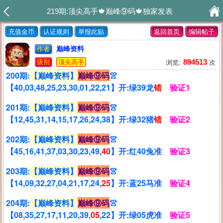
219期:顶尖高手🍁巅峰⑨码🍁独家发表
充值金币
认证规则
举报此贴
返回首页
编辑帖子
巅峰资料
作者
894513
级别
顶尖高手
浏览:
次
200期:
【巅峰资料】
巅峰⑨码
👚
【40,03,48,25,23,30,01,22,21】开:绿39龙
错
验证1
201期:
【巅峰资料】
巅峰⑨码
👚
【12,45,31,14,15,17,26,24,38】开:绿32猪
错
验证2
202期:
【巅峰资料】
巅峰⑨码
👚
【45,16,41,37,03,30,23,49,
40
】开:红40兔准
验证3
203期:
【巅峰资料】
巅峰⑨码
👚
【14,09,32,27,04,21,17,24,
25
】开:蓝25马准
验证4
204期:
【巅峰资料】
巅峰⑨码
👚
【08,35,27,17,11,20,39,
05
,22】开:绿05虎准
验证5