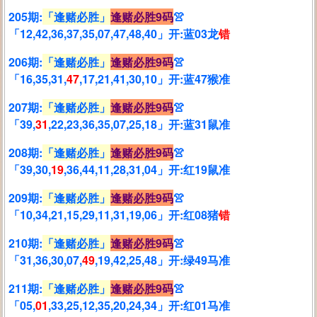
205期:
「逢赌必胜」
逢赌必胜9码
👚
「12,42,36,37,35,07,47,48,40」开:蓝03龙
错
206期:
「逢赌必胜」
逢赌必胜9码
👚
「16,35,31,
47
,17,21,41,30,10」开:蓝47猴准
207期:
「逢赌必胜」
逢赌必胜9码
👚
「39,
31
,22,23,36,35,07,25,18」开:蓝31鼠准
208期:
「逢赌必胜」
逢赌必胜9码
👚
「39,30,
19
,36,44,11,28,31,04」开:红19鼠准
209期:
「逢赌必胜」
逢赌必胜9码
👚
「10,34,21,15,29,11,31,19,06」开:红08猪
错
210期:
「逢赌必胜」
逢赌必胜9码
👚
「31,36,30,07,
49
,19,42,25,48」开:绿49马准
211期:
「逢赌必胜」
逢赌必胜9码
👚
「05,
01
,33,25,12,35,20,24,34」开:红01马准