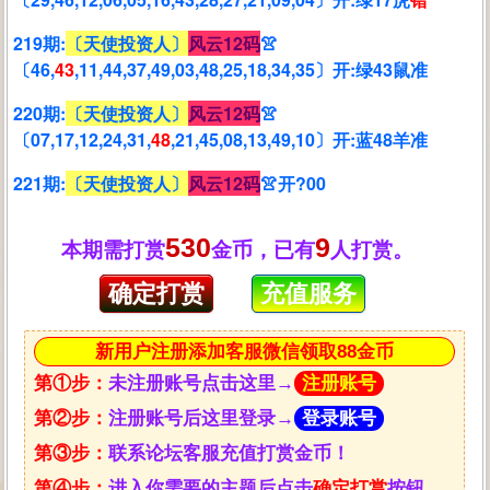
219期:
〔天使投资人〕
风云12码
👚
〔46,
43
,11,44,37,49,03,48,25,18,34,35〕开:绿43鼠准
220期:
〔天使投资人〕
风云12码
👚
〔07,17,12,24,31,
48
,21,45,08,13,49,10〕开:蓝48羊准
221期:
〔天使投资人〕
风云12码
👚开?00
530
9
本期需打赏
金币，已有
人打赏。
确定打赏
充值服务
新用户注册添加客服微信领取88金币
第①步：
未注册账号点击这里→
注册账号
第②步：
注册账号后这里登录→
登录账号
第③步：
联系论坛客服充值打赏金币！
第④步：
进入你需要的主题后点击
确定打赏
按钮，