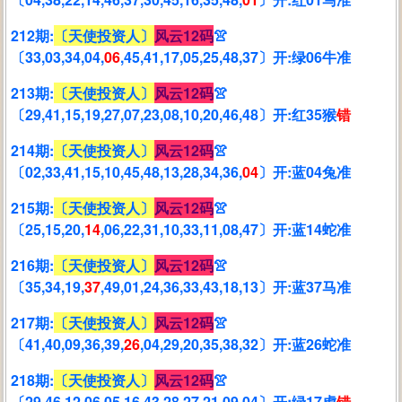
212期:
〔天使投资人〕
风云12码
👚
〔33,03,34,04,
06
,45,41,17,05,25,48,37〕开:绿06牛准
213期:
〔天使投资人〕
风云12码
👚
〔29,41,15,19,27,07,23,08,10,20,46,48〕开:红35猴
错
214期:
〔天使投资人〕
风云12码
👚
〔02,33,41,15,10,45,48,13,28,34,36,
04
〕开:蓝04兔准
215期:
〔天使投资人〕
风云12码
👚
〔25,15,20,
14
,06,22,31,10,33,11,08,47〕开:蓝14蛇准
216期:
〔天使投资人〕
风云12码
👚
〔35,34,19,
37
,49,01,24,36,33,43,18,13〕开:蓝37马准
217期:
〔天使投资人〕
风云12码
👚
〔41,40,09,36,39,
26
,04,29,20,35,38,32〕开:蓝26蛇准
218期:
〔天使投资人〕
风云12码
👚
〔29,46,12,06,05,16,43,28,27,21,09,04〕开:绿17虎
错