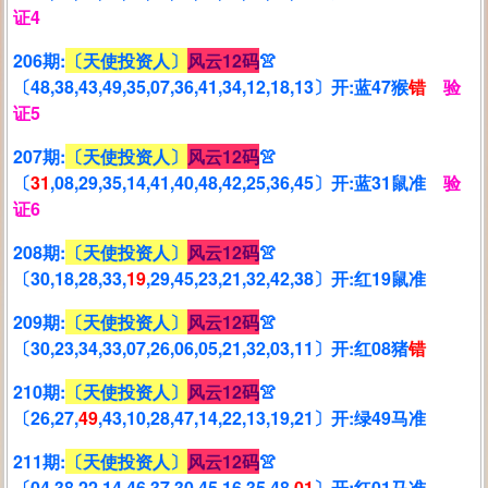
证4
206期:
〔天使投资人〕
风云12码
👚
〔48,38,43,49,35,07,36,41,34,12,18,13〕开:蓝47猴
错
验
证5
207期:
〔天使投资人〕
风云12码
👚
〔
31
,08,29,35,14,41,40,48,42,25,36,45〕开:蓝31鼠准
验
证6
208期:
〔天使投资人〕
风云12码
👚
〔30,18,28,33,
19
,29,45,23,21,32,42,38〕开:红19鼠准
209期:
〔天使投资人〕
风云12码
👚
〔30,23,34,33,07,26,06,05,21,32,03,11〕开:红08猪
错
210期:
〔天使投资人〕
风云12码
👚
〔26,27,
49
,43,10,28,47,14,22,13,19,21〕开:绿49马准
211期:
〔天使投资人〕
风云12码
👚
〔04,38,22,14,46,37,30,45,16,35,48,
01
〕开:红01马准