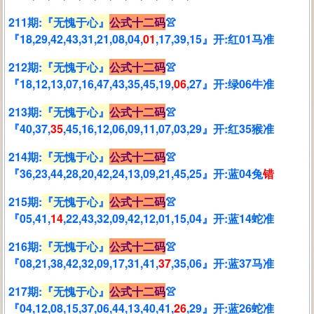
211期:
『无愧于心』
公式十二码
👚
『18,29,42,43,31,21,08,04,
01
,17,39,15』开:红01马准
212期:
『无愧于心』
公式十二码
👚
『18,12,13,07,16,47,43,35,45,19,
06
,27』开:绿06牛准
213期:
『无愧于心』
公式十二码
👚
『40,37,
35
,45,16,12,06,09,11,07,03,29』开:红35猴准
214期:
『无愧于心』
公式十二码
👚
『36,23,44,28,20,42,24,13,09,21,45,25』开:蓝04兔
错
215期:
『无愧于心』
公式十二码
👚
『05,41,
14
,22,43,32,09,42,12,01,15,04』开:蓝14蛇准
216期:
『无愧于心』
公式十二码
👚
『08,21,38,42,32,09,17,31,41,
37
,35,06』开:蓝37马准
217期:
『无愧于心』
公式十二码
👚
『04,12,08,15,37,06,44,13,40,41,
26
,29』开:蓝26蛇准