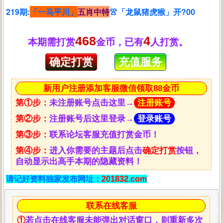
219期:
「一马平川」
五肖中特
👚「龙鼠猪虎猴」开?00
468
4
本期需打赏
金币，已有
人打赏。
确定打赏
充值服务
新用户注册添加客服微信领取88金币
第①步：
未注册账号点击这里→
注册账号
第②步：
注册账号后这里登录→
登录账号
第③步：
联系论坛客服充值打赏金币！
第④步：
进入你需要的主题后点击
确定打赏
按钮，
自动显示出高手本期的隐藏资料！
请记好资料独家发布网址：
201832.com
联系在线客服
①
若点击在线客服未能弹出对话窗口，则重新多次