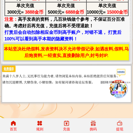
单次充值
单次充值
单次充值
3000元=
3888金币
5000元=
6888金币
10000元=
15000金币
注意：
高手发表的资料，几百块钱做个参考，不保证百分百准
确。考虑好后再充值，充值后将不受理退款！
打赏后会自动扣除相应金币到高手账户，对错不退， 打赏后
100%可以看到高手本期的隐藏资料！
本站坚决杜绝假料,发表资料决不允许带假记录.如遇改料,假料,马
后炮资料,一经查实,直接删除用户,封号封IP.
首页
规则
充值
挑码
提现