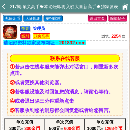
217期:顶尖高手🍁本论坛即将入驻大量新高手🍁独家发表
充值金币
认证规则
举报此贴
返回首页
编辑帖子
管理员
作者
2254
级别
顶尖高手
浏览:
次
请记好资料独家发布网址：
201832.com
联系在线客服
①
若点击在线客服未能弹出对话窗口，则重新多次
点击。
②
或者更换其他浏览器。
③
若客服没能及时回复您的消息，请耐心等待。
④
或者退出隔三分钟重新点击
⑤
客服收到您的消息都会回复您或者给您留言。
单次充值
单次充值
单次充值
300元=
300金币
500元=
600金币
1000元=
1268金币