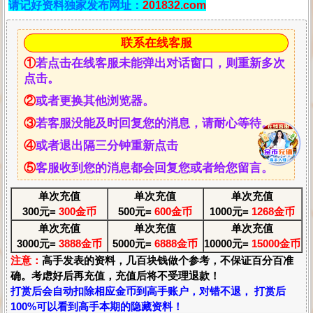
请记好资料独家发布网址：
201832.com
联系在线客服
①
若点击在线客服未能弹出对话窗口，则重新多次
点击。
②
或者更换其他浏览器。
③
若客服没能及时回复您的消息，请耐心等待。
④
或者退出隔三分钟重新点击
⑤
客服收到您的消息都会回复您或者给您留言。
单次充值
单次充值
单次充值
300元=
300金币
500元=
600金币
1000元=
1268金币
单次充值
单次充值
单次充值
3000元=
3888金币
5000元=
6888金币
10000元=
15000金币
注意：
高手发表的资料，几百块钱做个参考，不保证百分百准
确。考虑好后再充值，充值后将不受理退款！
打赏后会自动扣除相应金币到高手账户，对错不退， 打赏后
100%可以看到高手本期的隐藏资料！