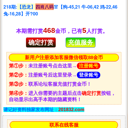
218期:
【恐龙】
四肖八码
👚【狗-45,21 牛-06,42 鸡-22,46
兔-16,28】开?00
468
5
本期需打赏
金币，已有
人打赏。
确定打赏
充值服务
新用户注册添加客服微信领取88金币
第①步：
未注册账号点击这里→
注册账号
第②步：
注册账号后这里登录→
登录账号
第③步：
联系论坛客服充值打赏金币！
第④步：
进入你需要的主题后点击
确定打赏
按钮，
自动显示出高手本期的隐藏资料！
请记好资料独家发布网址：
201832.com
联系在线客服