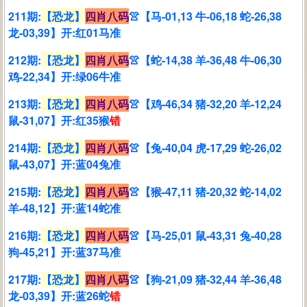
211期:
【恐龙】
四肖八码
👚【马-01,13 牛-06,18 蛇-26,38
龙-03,39】开:红01马准
212期:
【恐龙】
四肖八码
👚【蛇-14,38 羊-36,48 牛-06,30
鸡-22,34】开:绿06牛准
213期:
【恐龙】
四肖八码
👚【鸡-46,34 猪-32,20 羊-12,24
鼠-31,07】开:红35猴
错
214期:
【恐龙】
四肖八码
👚【兔-40,04 虎-17,29 蛇-26,02
鼠-43,07】开:蓝04兔准
215期:
【恐龙】
四肖八码
👚【猴-47,11 猪-20,32 蛇-14,02
羊-48,12】开:蓝14蛇准
216期:
【恐龙】
四肖八码
👚【马-25,01 鼠-43,31 兔-40,28
狗-45,21】开:蓝37马准
217期:
【恐龙】
四肖八码
👚【狗-21,09 猪-32,44 羊-36,48
龙-03,39】开:蓝26蛇
错