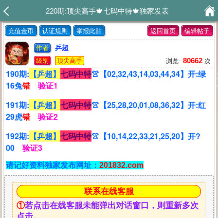
220期:顶尖高手🍁七码中特🍁独家发表
充值金币
认证规则
举报此贴
返回首页
编辑帖子
乒超
作者
80662
级别
顶尖高手
浏览:
次
190期:
【乒超】
七码中特
👚【02,32,43,14,03,44,34】开:绿
16兔
错
验证1
191期:
【乒超】
七码中特
👚【25,28,20,01,08,36,32】开:红
29虎
错
验证2
192期:
【乒超】
七码中特
👚【10,14,22,33,21,25,20】开?
00
验证3
请记好资料独家发布网址：
201832.com
联系在线客服
①
若点击在线客服未能弹出对话窗口，则重新多次
点击。