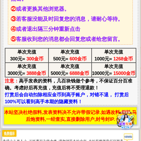
②
或者更换其他浏览器。
③
若客服没能及时回复您的消息，请耐心等待。
④
或者退出隔三分钟重新点击
⑤
客服收到您的消息都会回复您或者给您留言。
单次充值
单次充值
单次充值
300元=
300金币
500元=
600金币
1000元=
1268金币
单次充值
单次充值
单次充值
3000元=
3888金币
5000元=
6888金币
10000元=
15000金币
注意：
高手发表的资料，几百块钱做个参考，不保证百分百准
确。考虑好后再充值，充值后将不受理退款！
打赏后会自动扣除相应金币到高手账户，对错不退， 打赏后
100%可以看到高手本期的隐藏资料！
本站坚决杜绝假料,发表资料决不允许带假记录.如遇改料,假料,马
后炮资料,一经查实,直接删除用户,封号封IP.