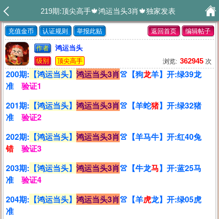
219期:顶尖高手🍁鸿运当头3肖🍁独家发表
充值金币
认证规则
举报此贴
返回首页
编辑帖子
鸿运当头
作者
362945
级别
顶尖高手
浏览:
次
200期:
【鸿运当头】
鸿运当头3肖
👚【狗
龙
羊】开:绿39龙
准
验证1
201期:
【鸿运当头】
鸿运当头3肖
👚【羊蛇
猪
】开:绿32猪
准
验证2
202期:
【鸿运当头】
鸿运当头3肖
👚【羊马牛】开:红40兔
错
验证3
203期:
【鸿运当头】
鸿运当头3肖
👚【牛龙
马
】开:蓝25马
准
验证4
204期:
【鸿运当头】
鸿运当头3肖
👚【羊
虎
龙】开:绿05虎
准