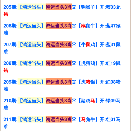
205期:
【鸿运当头】
鸿运当头3肖
👚【狗猴羊】开:蓝03龙
错
206期:
【鸿运当头】
鸿运当头3肖
👚【
猴
鼠牛】开:蓝47猴
准
207期:
【鸿运当头】
鸿运当头3肖
👚【牛
鼠
鸡】开:蓝31鼠
准
208期:
【鸿运当头】
鸿运当头3肖
👚【虎猪鸡】开:红19鼠
错
209期:
【鸿运当头】
鸿运当头3肖
👚【虎
猪
猴】开:红08猪
准
210期:
【鸿运当头】
鸿运当头3肖
👚【猪鸡
马
】开:绿49马
准
211期:
【鸿运当头】
鸿运当头3肖
👚【
马
兔牛】开:红01马
准