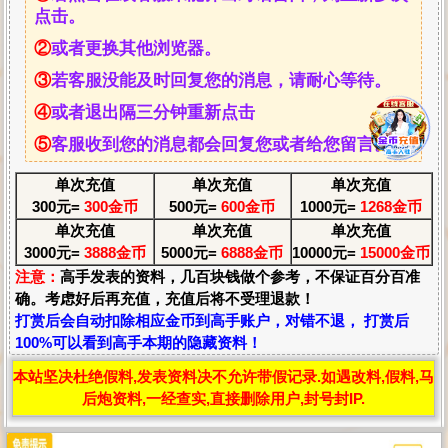
点击。
②
或者更换其他浏览器。
③
若客服没能及时回复您的消息，请耐心等待。
④
或者退出隔三分钟重新点击
⑤
客服收到您的消息都会回复您或者给您留言。
单次充值
单次充值
单次充值
300元=
300金币
500元=
600金币
1000元=
1268金币
单次充值
单次充值
单次充值
3000元=
3888金币
5000元=
6888金币
10000元=
15000金币
注意：
高手发表的资料，几百块钱做个参考，不保证百分百准
确。考虑好后再充值，充值后将不受理退款！
打赏后会自动扣除相应金币到高手账户，对错不退， 打赏后
100%可以看到高手本期的隐藏资料！
本站坚决杜绝假料,发表资料决不允许带假记录.如遇改料,假料,马
后炮资料,一经查实,直接删除用户,封号封IP.